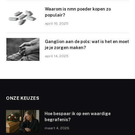
Waarom is nmn poeder kopen zo
populair?
april 16, 2025
Ganglion aan de pols: wat is het en moet
je je zorgen maken?
april 14, 2025
ONZE KEUZES
Hoe bespaar ik op een waardige
begrafenis?
maart 4, 2026