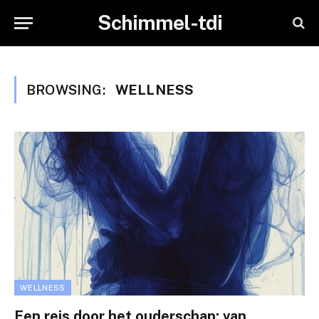
Schimmel-tdi
BROWSING:
WELLNESS
WELLNESS
Een reis door het ouderschap: van