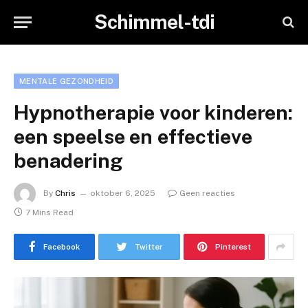
Schimmel-tdi
MENTALE GEZONDHEID
Hypnotherapie voor kinderen:
een speelse en effectieve
benadering
By
Chris
oktober 6, 2025
Geen reacties
7 Mins Read
Facebook
Twitter
Pinterest