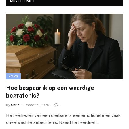
MIS HET NIET
ZORG
Hoe bespaar ik op een waardige
begrafenis?
By
Chris
maart 4, 2026
0
Het verliezen van een dierbare is een emotionele en vaak
onverwachte gebeurtenis. Naast het verdriet…